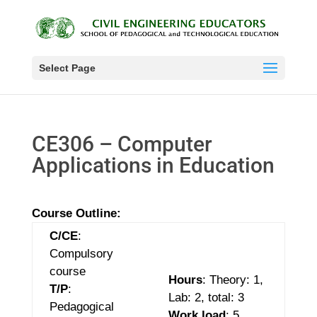
Select Page
CE306 – Computer
Applications in Education
Course Outline:
C/CE
:
Compulsory
course
Hours
: Theory: 1,
T/P
:
Lab: 2, total: 3
Pedagogical
Work load
: 5