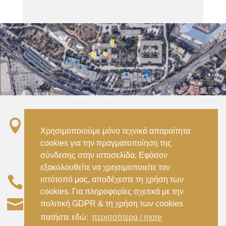

Σταθμός ΗΣΑΠ “Ειρήνη”, 151 22, Αμαρούσιο
Χρησιμοποιούμε μόνο τεχνικά απαραίτητα
Αττικής –
cookies για την πραγματοποίηση της
Metro ISAP – Irini Station, 15122, Marousi
σύνδεσης στην ιστοσελίδα. Εφόσον
Attica
εξακολουθείτε να χρησιμοποιείτε τον

ιστότοπό μας, αποδέχεστε τη χρήση των
–
(+30) 210 2896738
(+30) 210 2896739
cookies. Για πληροφορίες σχετικά με την

civil@aspete.gr
πολιτική GDPR & τη χρήση των cookies
πατήστε εδώ:
περισσότερα / more