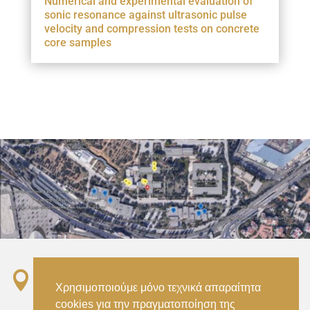
Numerical and experimental evaluation of
sonic resonance against ultrasonic pulse
velocity and compression tests on concrete
core samples

Σταθμός ΗΣΑΠ “Ειρήνη”, 151 22, Αμαρούσιο
Χρησιμοποιούμε μόνο τεχνικά απαραίτητα
Αττικής –
cookies για την πραγματοποίηση της