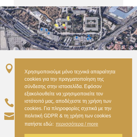

Σταθμός ΗΣΑΠ “Ειρήνη”, 151 22, Αμαρούσιο
Χρησιμοποιούμε μόνο τεχνικά απαραίτητα
Αττικής –
cookies για την πραγματοποίηση της
Metro ISAP – Irini Station, 15122, Marousi
σύνδεσης στην ιστοσελίδα. Εφόσον
Attica
εξακολουθείτε να χρησιμοποιείτε τον

ιστότοπό μας, αποδέχεστε τη χρήση των
–
(+30) 210 2896738
(+30) 210 2896739
cookies. Για πληροφορίες σχετικά με την

civil@aspete.gr
πολιτική GDPR & τη χρήση των cookies
πατήστε εδώ:
περισσότερα / more