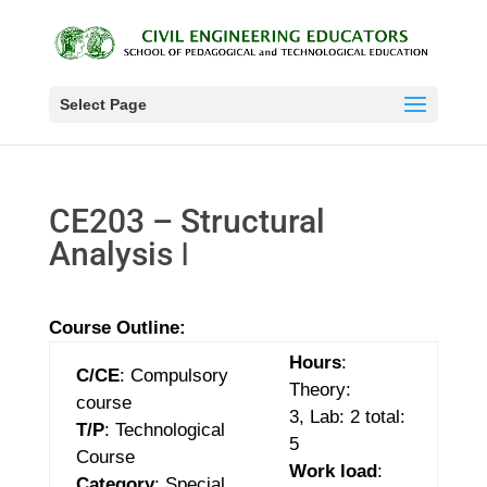
Select Page
CE203 – Structural
Analysis Ι
Course Outline:
Hours
:
C/CE
: Compulsory
Theory:
course
3,
Lab: 2
total:
T/P
: Technological
5
Course
Work load
:
Category
:
Special