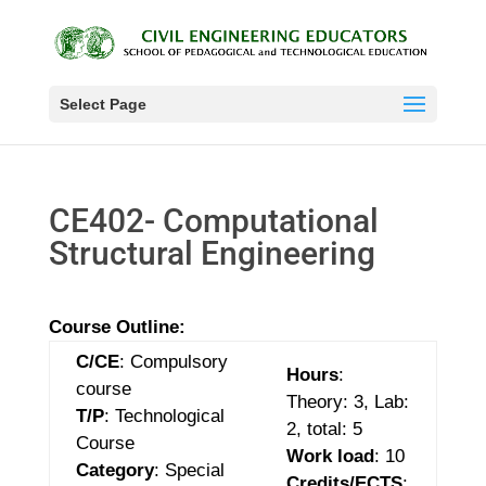
Select Page
CE402- Computational
Structural Engineering
Course Outline:
C/CE
: Compulsory
Hours
:
course
Theory: 3,
Lab:
T/P
: Technological
2,
total: 5
Course
Work load
: 10
Category
: Special
Credits/ECTS
: