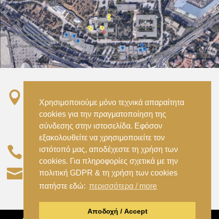

Σταθμός ΗΣΑΠ “Ειρήνη”, 151 22, Αμαρούσιο
Χρησιμοποιούμε μόνο τεχνικά απαραίτητα
Αττικής –
cookies για την πραγματοποίηση της
Metro ISAP – Irini Station, 15122, Marousi
σύνδεσης στην ιστοσελίδα. Εφόσον
Attica
εξακολουθείτε να χρησιμοποιείτε τον

ιστότοπό μας, αποδέχεστε τη χρήση των
–
(+30) 210 2896738
(+30) 210 2896739
cookies. Για πληροφορίες σχετικά με την

civil@aspete.gr
πολιτική GDPR & τη χρήση των cookies
πατήστε εδώ:
περισσότερα / more
Αποδοχή / Accept