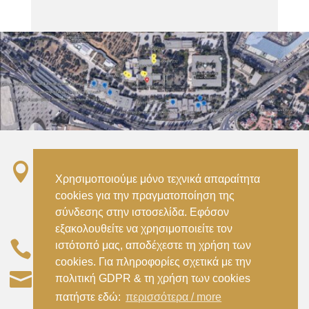

Σταθμός ΗΣΑΠ “Ειρήνη”, 151 22, Αμαρούσιο
Χρησιμοποιούμε μόνο τεχνικά απαραίτητα
Αττικής –
cookies για την πραγματοποίηση της
Metro ISAP – Irini Station, 15122, Marousi
σύνδεσης στην ιστοσελίδα. Εφόσον
Attica
εξακολουθείτε να χρησιμοποιείτε τον

ιστότοπό μας, αποδέχεστε τη χρήση των
–
(+30) 210 2896738
(+30) 210 2896739
cookies. Για πληροφορίες σχετικά με την

civil@aspete.gr
πολιτική GDPR & τη χρήση των cookies
πατήστε εδώ:
περισσότερα / more