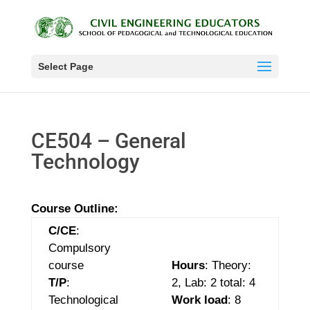
Select Page
CE504 – General
Technology
Course Outline:
C/CE
:
Compulsory
course
Hours
: Theory:
T/P
:
2,
Lab: 2
total: 4
Technological
Work load
: 8