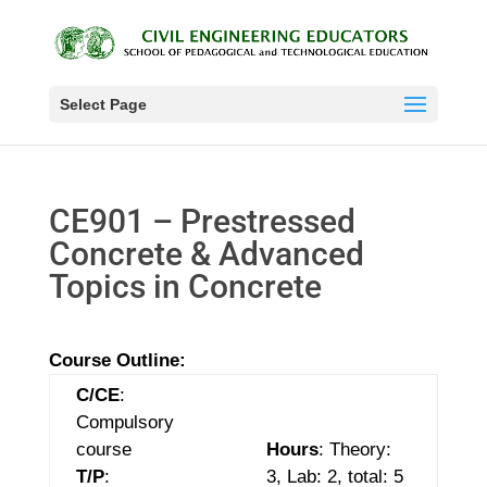
Select Page
CE901 – Prestressed
Concrete & Advanced
Topics in Concrete
Course Outline:
C/CE
:
Compulsory
course
Hours
: Theory:
T/P
:
3,
Lab: 2,
total: 5