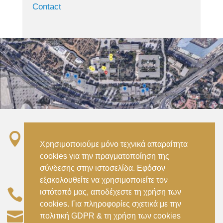
Contact

Σταθμός ΗΣΑΠ “Ειρήνη”, 151 22, Αμαρούσιο
Χρησιμοποιούμε μόνο τεχνικά απαραίτητα
Αττικής –
cookies για την πραγματοποίηση της
Metro ISAP – Irini Station, 15122, Marousi
σύνδεσης στην ιστοσελίδα. Εφόσον
Attica
εξακολουθείτε να χρησιμοποιείτε τον

ιστότοπό μας, αποδέχεστε τη χρήση των
–
(+30) 210 2896738
(+30) 210 2896739
cookies. Για πληροφορίες σχετικά με την

civil@aspete.gr
πολιτική GDPR & τη χρήση των cookies