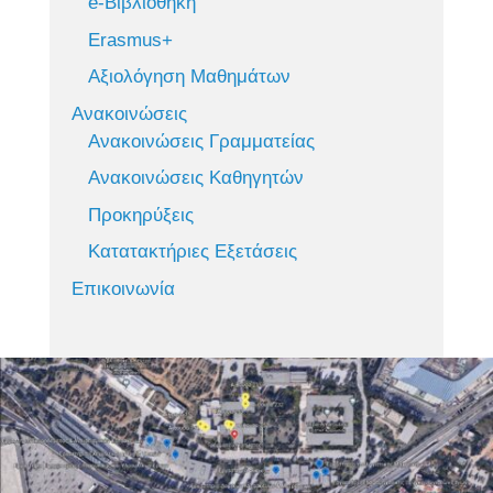
e-Βιβλιοθήκη
Erasmus+
Αξιολόγηση Μαθημάτων
Ανακοινώσεις
Ανακοινώσεις Γραμματείας
Ανακοινώσεις Καθηγητών
Προκηρύξεις
Κατατακτήριες Εξετάσεις
Επικοινωνία