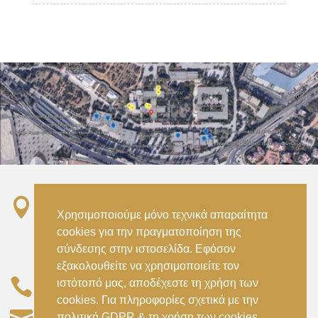

Σταθμός ΗΣΑΠ “Ειρήνη”, 151 22, Αμαρούσιο
Χρησιμοποιούμε μόνο τεχνικά απαραίτητα
Αττικής –
cookies για την πραγματοποίηση της
Metro ISAP – Irini Station, 15122, Marousi
σύνδεσης στην ιστοσελίδα. Εφόσον
Attica
εξακολουθείτε να χρησιμοποιείτε τον

–
ιστότοπό μας, αποδέχεστε τη χρήση των
(+30) 210 2896738
(+30) 210 2896739
cookies. Για πληροφορίες σχετικά με την

civil@aspete.gr
πολιτική GDPR & τη χρήση των cookies