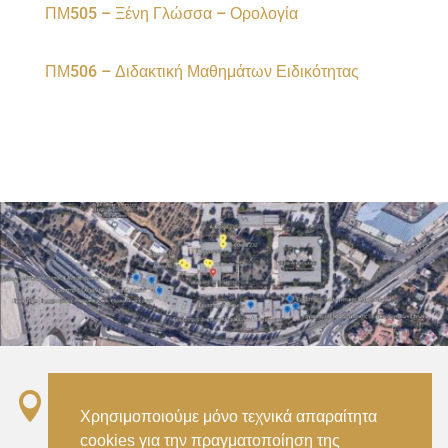
ΠΜ505 – Ξένη Γλώσσα – Ορολογία
ΠΜ506 – Διδακτική Μαθημάτων Ειδικότητας

Σταθμός ΗΣΑΠ “Ειρήνη”, 151 22, Αμαρούσιο
Χρησιμοποιούμε μόνο τεχνικά απαραίτητα
Αττικής –
cookies για την πραγματοποίηση της