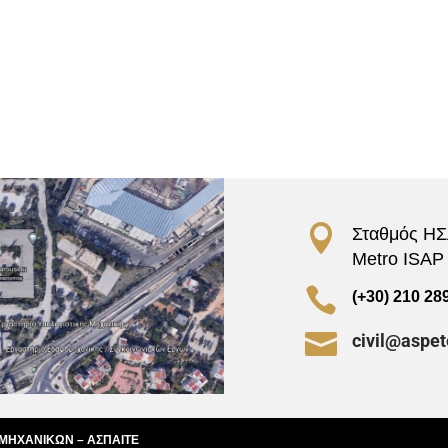

Σταθμός ΗΣΑ
Metro ISAP –

(+30) 210 28

civil@aspet
 ΜΗΧΑΝΙΚΩΝ – ΑΣΠΑΙΤΕ