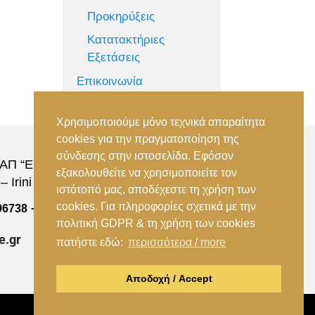
Προκηρύξεις
Κατατακτήριες
Εξετάσεις
Επικοινωνία
Χρησιμοποιούμε μόνο τεχνικά απαραίτητα
cookies για την πραγματοποίηση της
σύνδεσης στην ιστοσελίδα. Εφόσον
Π “Ειρήνη”, 151 22, Αμαρούσιο Αττικής –
εξακολουθείτε να χρησιμοποιείτε τον
 Irini Station, 15122, Marousi Attica
ιστότοπό μας, αποδέχεστε τη χρήση των
cookies. Για πληροφορίες σχετικά με την
–
96738
(+30) 210 2896739
πολιτική GDPR & τη χρήση των cookies
e.gr
πατήστε εδώ:
περισσότερα / more
Αποδοχή / Accept