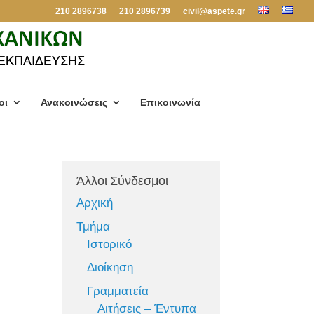
210 2896738
210 2896739
civil@aspete.gr
οι
Ανακοινώσεις
Επικοινωνία
Άλλοι Σύνδεσμοι
Αρχική
Τμήμα
Ιστορικό
Διοίκηση
Γραμματεία
Αιτήσεις – Έντυπα