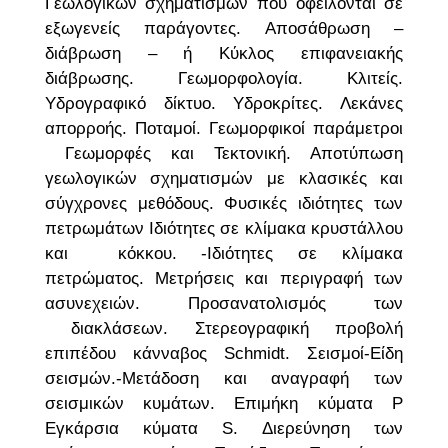
Γεωλογικών σχηματισμών που οφείλονται σε
εξωγενείς παράγοντες. Αποσάθρωση –
διάβρωση – ή Κύκλος επιφανειακής
διάβρωσης. Γεωμορφολογία. Κλιτείς.
Υδρογραφικό δίκτυο. Υδροκρίτες. Λεκάνες
απορροής. Ποταμοί. Γεωμορφικοί παράμετροι
Γεωμορφές και Τεκτονική. Αποτύπωση
γεωλογικών σχηματισμών με κλασικές και
σύγχρονες μεθόδους. Φυσικές ιδιότητες των
πετρωμάτων Ιδιότητες σε κλίμακα κρυστάλλου
και κόκκου. -Ιδιότητες σε κλίμακα
πετρώματος. Μετρήσεις και περιγραφή των
ασυνεχειών. Προσανατολισμός των
διακλάσεων. Στερεογραφική προβολή
επιπέδου κάνναβος Schmidt. Σεισμοί-Είδη
σεισμών.-Μετάδοση και αναγραφή των
σεισμικών κυμάτων. Επιμήκη κύματα P
Εγκάρσια κύματα S. Διερεύνηση των