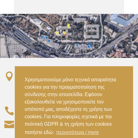

Σταθμός ΗΣΑΠ “Ειρήνη”, 151 22, Αμαρούσιο
Χρησιμοποιούμε μόνο τεχνικά απαραίτητα
Αττικής –
cookies για την πραγματοποίηση της
Metro ISAP – Irini Station, 15122, Marousi
σύνδεσης στην ιστοσελίδα. Εφόσον
Attica
εξακολουθείτε να χρησιμοποιείτε τον

ιστότοπό μας, αποδέχεστε τη χρήση των
–
(+30) 210 2896738
(+30) 210 2896739
cookies. Για πληροφορίες σχετικά με την

civil@aspete.gr
πολιτική GDPR & τη χρήση των cookies
πατήστε εδώ:
περισσότερα / more