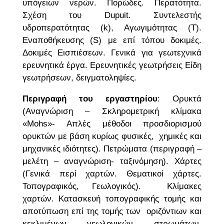
υπόγειων νερών. Πορώδες. Περατότητα.
Σχέση του Dupuit. Συντελεστής
υδροπερατότητας (k), Αγωγιμότητας (T).
Εναποθήκευσης (S) με επί τόπου δοκιμές.
Δοκιμές Εισπιέσεων. Γενικά για γεωτεχνικά
ερευνητικά έργα. Ερευνητικές γεωτρήσεις Είδη
γεωτρήσεων, δειγματοληψίες.
Περιγραφή του εργαστηρίου
: Ορυκτά
(Αναγνώριση – Σκληρομετρική κλίμακα
«Mohs»- Απλές μέθοδοι προσδιορισμού
ορυκτών με βάση κυρίως φυσικές, χημικές και
μηχανικές ιδιότητες). Πετρώματα (περιγραφή –
μελέτη – αναγνώριση- ταξινόμηση). Χάρτες
(Γενικά περί χαρτών. Θεματικοί χάρτες.
Τοπογραφικός, Γεωλογικός). Κλίμακες
χαρτών. Κατασκευή τοπογραφικής τομής και
αποτύπωση επί της τομής των οριζόντιων και
κεκλιμένων γεωλογικών στρωμάτων,