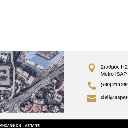

Σταθμός ΗΣΑ
Metro ISAP –

(+30) 210 28

civil@aspet
 ΜΗΧΑΝΙΚΩΝ – ΑΣΠΑΙΤΕ