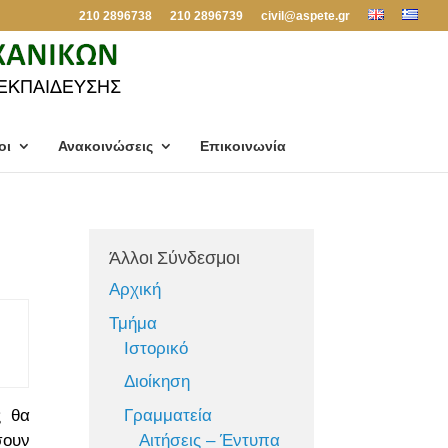
210 2896738
210 2896739
civil@aspete.gr
οι
Ανακοινώσεις
Επικοινωνία
Άλλοι Σύνδεσμοι
Αρχική
Τμήμα
Ιστορικό
Διοίκηση
Γραμματεία
ς θα
Αιτήσεις – Έντυπα
σουν