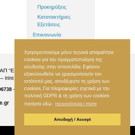
Προκηρύξεις
Κατατακτήριες
Εξετάσεις
Επικοινωνία
Χρησιμοποιούμε μόνο τεχνικά απαραίτητα
cookies για την πραγματοποίηση της
σύνδεσης στην ιστοσελίδα. Εφόσον
Π “Ειρήνη”, 151 22, Αμαρούσιο Αττικής –
εξακολουθείτε να χρησιμοποιείτε τον
 Irini Station, 15122, Marousi Attica
ιστότοπό μας, αποδέχεστε τη χρήση των
cookies. Για πληροφορίες σχετικά με την
–
96738
(+30) 210 2896739
πολιτική GDPR & τη χρήση των cookies
e.gr
πατήστε εδώ:
περισσότερα / more
Αποδοχή / Accept