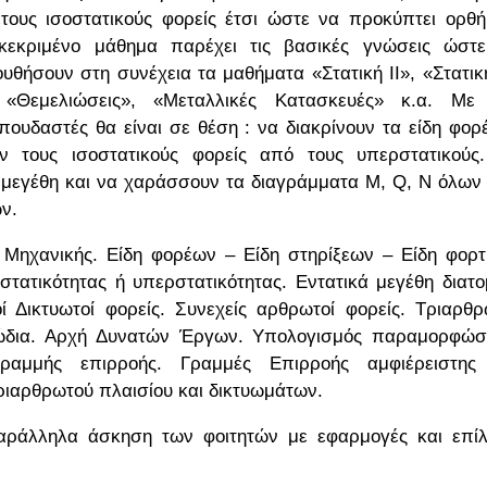
τους ισοστατικούς φορείς έτσι ώστε να προκύπτει ορθή
κεκριμένο μάθημα παρέχει τις βασικές γνώσεις ώστ
θήσουν στη συνέχεια τα μαθήματα «Στατική ΙΙ», «Στατικ
«Θεμελιώσεις», «Μεταλλικές Κατασκευές» κ.α. Με
ουδαστές θα είναι σε θέση : να διακρίνουν τα είδη φορ
υν τους ισοστατικούς φορείς από τους υπερστατικούς
ά μεγέθη και να χαράσσουν τα διαγράμματα Μ, Q, N όλων
ν.
Μηχανικής. Είδη φορέων – Είδη στηρίξεων – Είδη φορτ
στατικότητας ή υπερστατικότητας. Εντατικά μεγέθη διατ
ί Δικτυωτοί φορείς. Συνεχείς αρθρωτοί φορείς. Τριαρθρ
Καλώδια. Αρχή Δυνατών Έργων. Υπολογισμός παραμορφώ
ραμμής επιρροής. Γραμμές Επιρροής αμφιέρειστης
ριαρθρωτού πλαισίου και δικτυωμάτων.
παράλληλα άσκηση των φοιτητών με εφαρμογές και επί