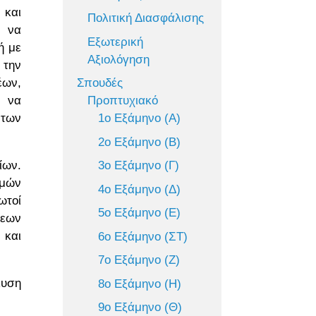
 και
Πολιτική Διασφάλισης
ε να
Εξωτερική
ή με
Αξιολόγηση
 την
έων,
Σπουδές
. να
Προπτυχιακό
 των
1ο Εξάμηνο (Α)
2ο Εξάμηνο (Β)
ίων.
3ο Εξάμηνο (Γ)
ομών
4ο Εξάμηνο (Δ)
ωτοί
5ο Εξάμηνο (Ε)
σεων
 και
6ο Εξάμηνο (ΣΤ)
7ο Εξάμηνο (Ζ)
λυση
8ο Εξάμηνο (Η)
9ο Εξάμηνο (Θ)