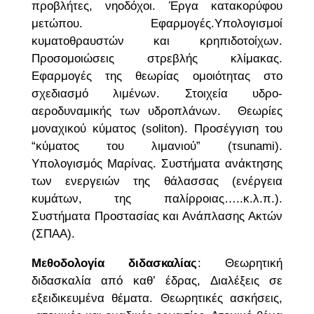
προβλήτες, νηοδόχοι. Έργα κατακορύφου
μετώπου. Εφαρμογές.Υπολογισμοί
κυματοθραυστών και κρηπιδοτοίχων.
Προσομοιώσεις στρεβλής κλίμακας.
Εφαρμογές της θεωρίας ομοιότητας στο
σχεδιασμό λιμένων. Στοιχεία υδρο-
αεροδυναμικής των υδροπλάνων. Θεωρίες
μοναχικού κύματος (soliton). Προσέγγιση του
“κύματος του λιμανιού” (τsunami).
Υπολογισμός Μαρίνας. Συστήματα ανάκτησης
των ενεργειών της θάλασσας (ενέργεια
κυμάτων, της παλίρροιας…..κ.λ.π.).
Συστήματα Προστασίας και Ανάπλασης Ακτών
(ΣΠΑΑ).
Μεθοδολογία διδασκαλίας
: Θεωρητική
διδασκαλία από καθ’ έδρας, Διαλέξεις σε
εξειδικευμένα θέματα. Θεωρητικές ασκήσεις,