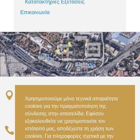
Κατατακτήριες Εξετάσεις
Επικοινωνία

Σταθμός ΗΣΑΠ “Ειρήνη”, 151 22, Αμαρούσιο
Χρησιμοποιούμε μόνο τεχνικά απαραίτητα
Αττικής –
cookies για την πραγματοποίηση της
Metro ISAP – Irini Station, 15122, Marousi
σύνδεσης στην ιστοσελίδα. Εφόσον
Attica
εξακολουθείτε να χρησιμοποιείτε τον

ιστότοπό μας, αποδέχεστε τη χρήση των
–
(+30) 210 2896738
(+30) 210 2896739
cookies. Για πληροφορίες σχετικά με την