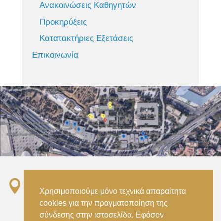
Ανακοινώσεις Καθηγητών
Προκηρύξεις
Κατατακτήριες Εξετάσεις
Επικοινωνία

Σταθμός ΗΣΑΠ “Ειρήνη”, 151 22, Αμαρούσιο
Χρησιμοποιούμε μόνο τεχνικά απαραίτητα
Αττικής –
cookies για την πραγματοποίηση της
Metro ISAP – Irini Station, 15122, Marousi
σύνδεσης στην ιστοσελίδα. Εφόσον