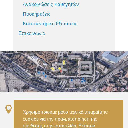
Ανακοινώσεις Καθηγητών
Προκηρύξεις
Κατατακτήριες Εξετάσεις
Επικοινωνία

Σταθμός ΗΣΑΠ “Ειρήνη”, 151 22, Αμαρούσιο
Χρησιμοποιούμε μόνο τεχνικά απαραίτητα
Αττικής –
cookies για την πραγματοποίηση της
Metro ISAP – Irini Station, 15122, Marousi
σύνδεσης στην ιστοσελίδα. Εφόσον