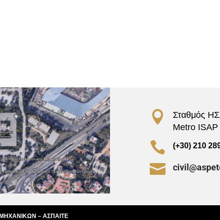

Σταθμός ΗΣΑ
Metro ISAP –

(+30) 210 28

civil@aspet
 ΜΗΧΑΝΙΚΩΝ – ΑΣΠΑΙΤΕ