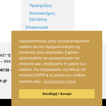
Προκηρύξεις
Κατατακτήριες
Εξετάσεις
Επικοινωνία
Χρησιμοποιούμε μόνο τεχνικά απαραίτητα
cookies για την πραγματοποίηση της
σύνδεσης στην ιστοσελίδα. Εφόσον
Π “Ειρήνη”, 151 22, Αμαρούσιο Αττικής –
εξακολουθείτε να χρησιμοποιείτε τον
 Irini Station, 15122, Marousi Attica
ιστότοπό μας, αποδέχεστε τη χρήση των
cookies. Για πληροφορίες σχετικά με την
–
96738
(+30) 210 2896739
πολιτική GDPR & τη χρήση των cookies
e.gr
πατήστε εδώ:
περισσότερα / more
Αποδοχή / Accept