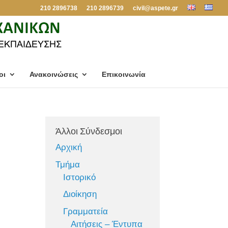
210 2896738
210 2896739
civil@aspete.gr
οι
Ανακοινώσεις
Επικοινωνία
Άλλοι Σύνδεσμοι
Αρχική
Τμήμα
Ιστορικό
Διοίκηση
Γραμματεία
Αιτήσεις – Έντυπα