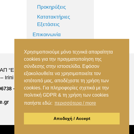
Προκηρύξεις
Κατατακτήριες
Εξετάσεις
Επικοινωνία
Χρησιμοποιούμε μόνο τεχνικά απαραίτητα
cookies για την πραγματοποίηση της
σύνδεσης στην ιστοσελίδα. Εφόσον
Π “Ειρήνη”, 151 22, Αμαρούσιο Αττικής –
εξακολουθείτε να χρησιμοποιείτε τον
 Irini Station, 15122, Marousi Attica
ιστότοπό μας, αποδέχεστε τη χρήση των
cookies. Για πληροφορίες σχετικά με την
–
96738
(+30) 210 2896739
πολιτική GDPR & τη χρήση των cookies
e.gr
πατήστε εδώ:
περισσότερα / more
Αποδοχή / Accept