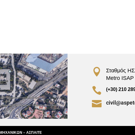

Σταθμός ΗΣΑ
Metro ISAP –

(+30) 210 28

civil@aspet
 ΜΗΧΑΝΙΚΩΝ – ΑΣΠΑΙΤΕ