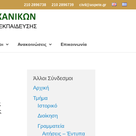
210 2896738
210 2896739
civil@aspete.gr
οι
Ανακοινώσεις
Επικοινωνία
Άλλοι Σύνδεσμοι
Αρχική
Τμήμα
ς
Ιστορικό
ς
Διοίκηση
Γραμματεία
Αιτήσεις – Έντυπα