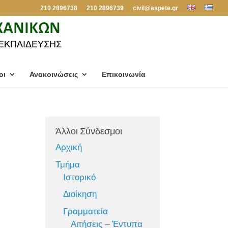
210 2896738
210 2896739
civil@aspete.gr
οι
Ανακοινώσεις
Επικοινωνία
Άλλοι Σύνδεσμοι
Αρχική
Τμήμα
Ιστορικό
Διοίκηση
Γραμματεία
Αιτήσεις – Έντυπα