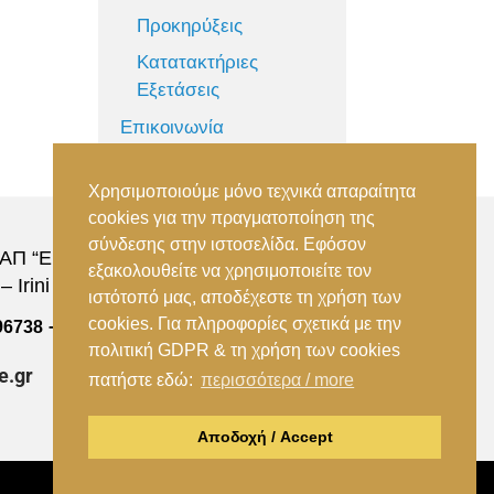
Προκηρύξεις
Κατατακτήριες
Εξετάσεις
Επικοινωνία
Χρησιμοποιούμε μόνο τεχνικά απαραίτητα
cookies για την πραγματοποίηση της
σύνδεσης στην ιστοσελίδα. Εφόσον
Π “Ειρήνη”, 151 22, Αμαρούσιο Αττικής –
εξακολουθείτε να χρησιμοποιείτε τον
 Irini Station, 15122, Marousi Attica
ιστότοπό μας, αποδέχεστε τη χρήση των
cookies. Για πληροφορίες σχετικά με την
–
96738
(+30) 210 2896739
πολιτική GDPR & τη χρήση των cookies
e.gr
πατήστε εδώ:
περισσότερα / more
Αποδοχή / Accept