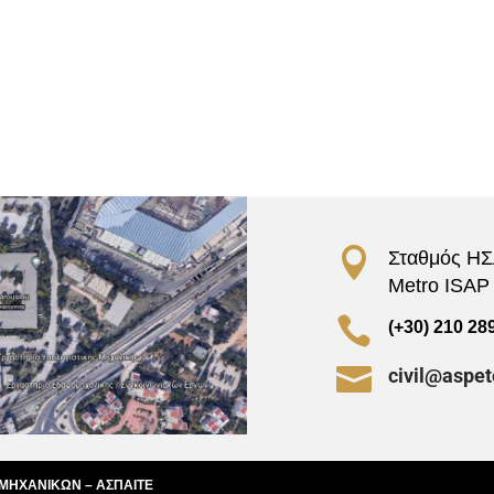

Σταθμός ΗΣΑ
Metro ISAP –

(+30) 210 28

civil@aspet
 ΜΗΧΑΝΙΚΩΝ – ΑΣΠΑΙΤΕ