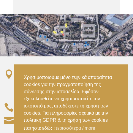

Σταθμός ΗΣΑΠ “Ειρήνη”, 151 22, Αμαρούσιο
Χρησιμοποιούμε μόνο τεχνικά απαραίτητα
Αττικής –
cookies για την πραγματοποίηση της
Metro ISAP – Irini Station, 15122, Marousi
σύνδεσης στην ιστοσελίδα. Εφόσον
Attica
εξακολουθείτε να χρησιμοποιείτε τον

ιστότοπό μας, αποδέχεστε τη χρήση των
–
(+30) 210 2896738
(+30) 210 2896739
cookies. Για πληροφορίες σχετικά με την

civil@aspete.gr
πολιτική GDPR & τη χρήση των cookies
πατήστε εδώ:
περισσότερα / more