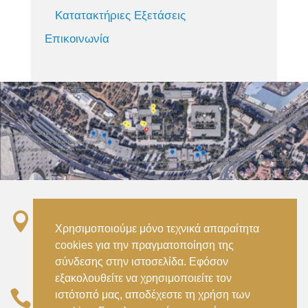
Κατατακτήριες Εξετάσεις
Επικοινωνία

Σταθμός ΗΣΑΠ “Ειρήνη”, 151 22, Αμαρούσιο
Χρησιμοποιούμε μόνο τεχνικά απαραίτητα
Αττικής –
cookies για την πραγματοποίηση της
Metro ISAP – Irini Station, 15122, Marousi
σύνδεσης στην ιστοσελίδα. Εφόσον
Attica
εξακολουθείτε να χρησιμοποιείτε τον

ιστότοπό μας, αποδέχεστε τη χρήση των
–
(+30) 210 2896738
(+30) 210 2896739