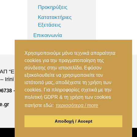
Προκηρύξεις
Κατατακτήριες
Εξετάσεις
Επικοινωνία
Χρησιμοποιούμε μόνο τεχνικά απαραίτητα
cookies για την πραγματοποίηση της
σύνδεσης στην ιστοσελίδα. Εφόσον
Π “Ειρήνη”, 151 22, Αμαρούσιο Αττικής –
εξακολουθείτε να χρησιμοποιείτε τον
 Irini Station, 15122, Marousi Attica
ιστότοπό μας, αποδέχεστε τη χρήση των
cookies. Για πληροφορίες σχετικά με την
–
96738
(+30) 210 2896739
πολιτική GDPR & τη χρήση των cookies
e.gr
πατήστε εδώ:
περισσότερα / more
Αποδοχή / Accept