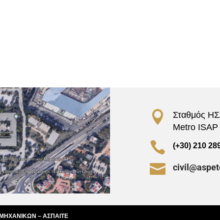

Σταθμός ΗΣΑ
Metro ISAP –

(+30) 210 28

civil@aspet
 ΜΗΧΑΝΙΚΩΝ – ΑΣΠΑΙΤΕ