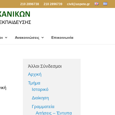
210 2896738
210 2896739
civil@aspete.gr
οι
Ανακοινώσεις
Επικοινωνία
Άλλοι Σύνδεσμοι
Αρχική
Τμήμα
ική
Ιστορικό
Διοίκηση
Γραμματεία
Αιτήσεις – Έντυπα