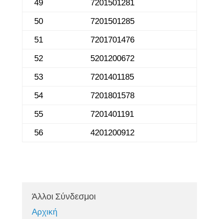
49
7201501281
50
7201501285
51
7201701476
52
5201200672
53
7201401185
54
7201801578
55
7201401191
56
4201200912
Άλλοι Σύνδεσμοι
Αρχική