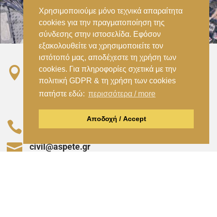
Χρησιμοποιούμε μόνο τεχνικά απαραίτητα
cookies για την πραγματοποίηση της
σύνδεσης στην ιστοσελίδα. Εφόσον
εξακολουθείτε να χρησιμοποιείτε τον
ιστότοπό μας, αποδέχεστε τη χρήση των
cookies. Για πληροφορίες σχετικά με την

Σταθμός ΗΣΑΠ “Ειρήνη”, 151 22, Αμαρούσιο
πολιτική GDPR & τη χρήση των cookies
Αττικής –
πατήστε εδώ:
περισσότερα / more
Metro ISAP – Irini Station, 15122, Marousi
Attica
Αποδοχή / Accept

–
(+30) 210 2896738
(+30) 210 2896739

civil@aspete.gr
Copyright 2021 ΤΜΗΜΑ ΕΚΠΑΙΔΕΥΤΙΚΩΝ ΠΟΛΙΤΙΚΩΝ
ΜΗΧΑΝΙΚΩΝ – ΑΣΠΑΙΤΕ