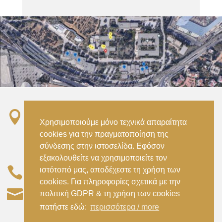

Σταθμός ΗΣΑΠ “Ειρήνη”, 151 22, Αμαρούσιο
Χρησιμοποιούμε μόνο τεχνικά απαραίτητα
Αττικής –
cookies για την πραγματοποίηση της
Metro ISAP – Irini Station, 15122, Marousi
σύνδεσης στην ιστοσελίδα. Εφόσον
Attica
εξακολουθείτε να χρησιμοποιείτε τον

ιστότοπό μας, αποδέχεστε τη χρήση των
–
(+30) 210 2896738
(+30) 210 2896739
cookies. Για πληροφορίες σχετικά με την

civil@aspete.gr
πολιτική GDPR & τη χρήση των cookies
πατήστε εδώ:
περισσότερα / more