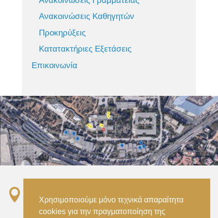
Ανακοινώσεις Γραμματείας
Ανακοινώσεις Καθηγητών
Προκηρύξεις
Κατατακτήριες Εξετάσεις
Επικοινωνία

Σταθμός ΗΣΑΠ “Ειρήνη”, 151 22, Αμαρούσιο
Χρησιμοποιούμε μόνο τεχνικά απαραίτητα
Αττικής –
cookies για την πραγματοποίηση της
Metro ISAP – Irini Station, 15122, Marousi