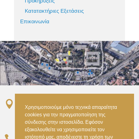
Προκηρύξεις
Κατατακτήριες Εξετάσεις
Επικοινωνία

Σταθμός ΗΣΑΠ “Ειρήνη”, 151 22, Αμαρούσιο
Χρησιμοποιούμε μόνο τεχνικά απαραίτητα
Αττικής –
cookies για την πραγματοποίηση της
Metro ISAP – Irini Station, 15122, Marousi
σύνδεσης στην ιστοσελίδα. Εφόσον
Attica
εξακολουθείτε να χρησιμοποιείτε τον

ιστότοπό μας, αποδέχεστε τη χρήση των
–
(+30) 210 2896738
(+30) 210 2896739