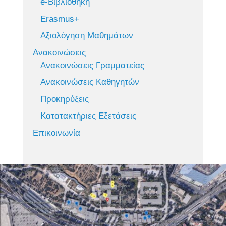
e-Βιβλιοθήκη
Erasmus+
Αξιολόγηση Μαθημάτων
Ανακοινώσεις
Ανακοινώσεις Γραμματείας
Ανακοινώσεις Καθηγητών
Προκηρύξεις
Κατατακτήριες Εξετάσεις
Επικοινωνία