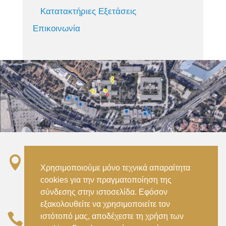
Κατατακτήριες Εξετάσεις
Επικοινωνία

Σταθμός ΗΣΑΠ “Ειρήνη”, 151 22, Αμαρούσιο
Χρησιμοποιούμε μόνο τεχνικά απαραίτητα
Αττικής –
cookies για την πραγματοποίηση της
Metro ISAP – Irini Station, 15122, Marousi
σύνδεσης στην ιστοσελίδα. Εφόσον
Attica
εξακολουθείτε να χρησιμοποιείτε τον

ιστότοπό μας, αποδέχεστε τη χρήση των
–
(+30) 210 2896738
(+30) 210 2896739