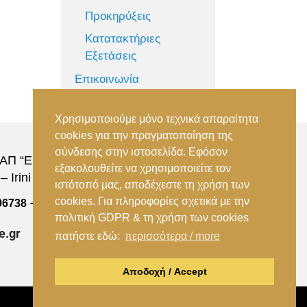
Προκηρύξεις
Κατατακτήριες
Εξετάσεις
Επικοινωνία
Χρησιμοποιούμε μόνο τεχνικά απαραίτητα
cookies για την πραγματοποίηση της
σύνδεσης στην ιστοσελίδα. Εφόσον
Π “Ειρήνη”, 151 22, Αμαρούσιο Αττικής –
εξακολουθείτε να χρησιμοποιείτε τον
 Irini Station, 15122, Marousi Attica
ιστότοπό μας, αποδέχεστε τη χρήση των
cookies. Για πληροφορίες σχετικά με την
–
96738
(+30) 210 2896739
πολιτική GDPR & τη χρήση των cookies
e.gr
πατήστε εδώ:
περισσότερα / more
Αποδοχή / Accept