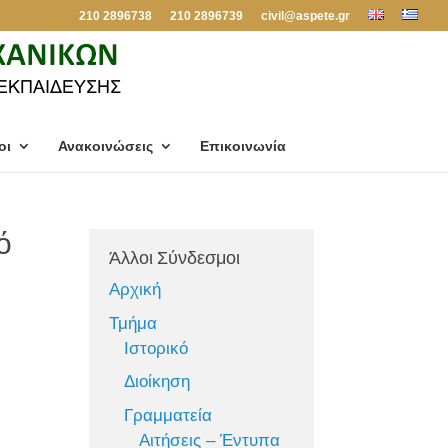
210 2896738
210 2896739
civil@aspete.gr
οι
Ανακοινώσεις
Επικοινωνία
ό
Άλλοι Σύνδεσμοι
Αρχική
Τμήμα
Ιστορικό
Διοίκηση
Γραμματεία
Αιτήσεις – Έντυπα