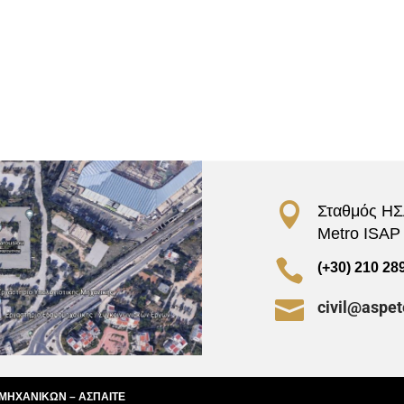

Σταθμός ΗΣΑ
Metro ISAP –

(+30) 210 28

civil@aspet
 ΜΗΧΑΝΙΚΩΝ – ΑΣΠΑΙΤΕ