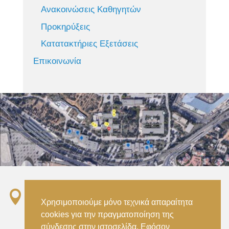
Ανακοινώσεις Καθηγητών
Προκηρύξεις
Κατατακτήριες Εξετάσεις
Επικοινωνία

Σταθμός ΗΣΑΠ “Ειρήνη”, 151 22, Αμαρούσιο
Χρησιμοποιούμε μόνο τεχνικά απαραίτητα
Αττικής –
cookies για την πραγματοποίηση της
Metro ISAP – Irini Station, 15122, Marousi
σύνδεσης στην ιστοσελίδα. Εφόσον