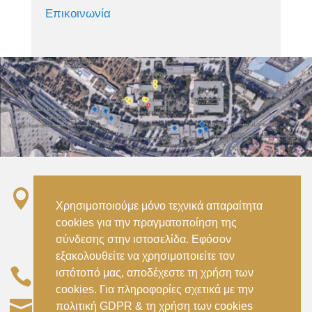
Επικοινωνία

Σταθμός ΗΣΑΠ “Ειρήνη”, 151 22, Αμαρούσιο
Χρησιμοποιούμε μόνο τεχνικά απαραίτητα
Αττικής –
cookies για την πραγματοποίηση της
Metro ISAP – Irini Station, 15122, Marousi
σύνδεσης στην ιστοσελίδα. Εφόσον
Attica
εξακολουθείτε να χρησιμοποιείτε τον

ιστότοπό μας, αποδέχεστε τη χρήση των
–
(+30) 210 2896738
(+30) 210 2896739
cookies. Για πληροφορίες σχετικά με την

civil@aspete.gr
πολιτική GDPR & τη χρήση των cookies