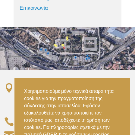
Επικοινωνία

Σταθμός ΗΣΑΠ “Ειρήνη”, 151 22, Αμαρούσιο
Χρησιμοποιούμε μόνο τεχνικά απαραίτητα
Αττικής –
cookies για την πραγματοποίηση της
Metro ISAP – Irini Station, 15122, Marousi
σύνδεσης στην ιστοσελίδα. Εφόσον
Attica
εξακολουθείτε να χρησιμοποιείτε τον

ιστότοπό μας, αποδέχεστε τη χρήση των
–
(+30) 210 2896738
(+30) 210 2896739
cookies. Για πληροφορίες σχετικά με την
civil@aspete.gr
πολιτική GDPR & τη χρήση των cookies